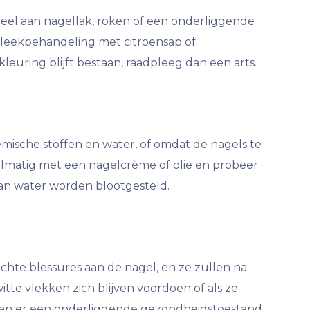
eel aan nagellak, roken of een onderliggende
leekbehandeling met citroensap of
leuring blijft bestaan, raadpleeg dan een arts.
mische stoffen en water, of omdat de nagels te
egelmatig met een nagelcrème of olie en probeer
an water worden blootgesteld.
chte blessures aan de nagel, en ze zullen na
itte vlekken zich blijven voordoen of als ze
an er een onderliggende gezondheidstoestand