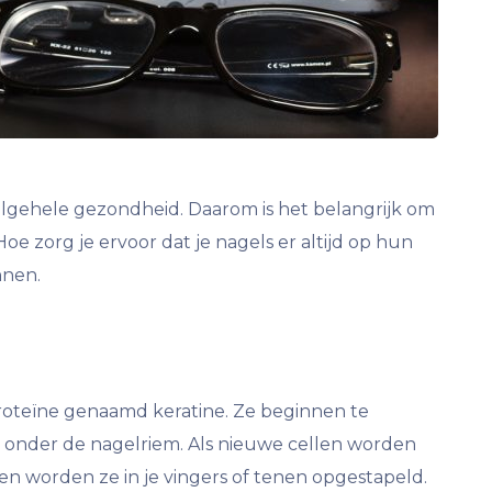
 algehele gezondheid. Daarom is het belangrijk om
oe zorg je ervoor dat je nagels er altijd op hun
nnen.
oteïne genaamd keratine. Ze beginnen te
 onder de nagelriem. Als nieuwe cellen worden
n worden ze in je vingers of tenen opgestapeld.